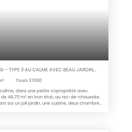
 – TYPE 3 AU CALME AVEC BEAU JARDIN,
BILITÉ D’ACTIVITÉ LIBÉRALE. ACCÈS
m²
Tours 37000
 COPROPRIÉTÉ AVEC SYNDIC BÉNÉVOLE.
 calme, dans une petite copropriété avec
 de 46,70 m² en bon état, au rez-de-chaussée.
nt sur un joli jardin, une cuisine, deux chambres,
nde cave de 10 m². Possibilité d’une activité
épendant, un bureau dans le jardin non
perficie carrez, et une buanderie. Topaze
de 20 ans, est spécialiste des quartiers RABELAIS,