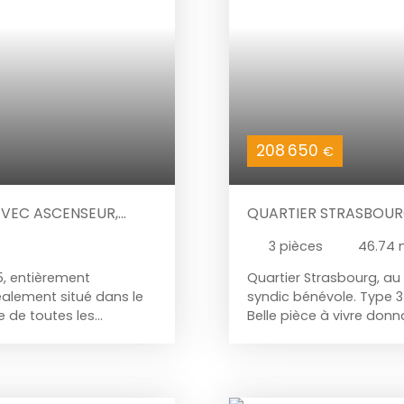
208 650
€
AVEC ASCENSEUR,
QUARTIER STRASBOURG
ÉCURISÉ
CAVE ET BUREAU, POSSI
3
pièces
46.74
INDÉPENDANT. PETITE
, entièrement
Quartier Strasbourg, au
éalement situé dans le
syndic bénévole. Type 3
e de toutes les
Belle pièce à vivre donna
ascenseur, terrasse,
salle d’eau avec WC. Gra
. Il comprend une grande
libérale avec accès ind
use avec terrasse, une
comptabilisé dans la su
icaine, un dégagement,
Immobilier, depuis plus 