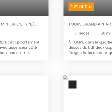
222 600
€
YMPHORIEN, TYPE3
TOURS GRAND APPARTE
E AVEC ASCENSEUR
ROYER
7
pièces
150
m²
IEN, cet appartement
À TOURS, dans le quarti
 avec ascenseur côté
dessus du Lidl, deux ap
lcon, une cuisine
étage, dotés de deux gr
 avec WC. Parking
un grand séjour parquet
, services et tramway
aménagées et équipées,
et rangements. Deux pla
Ascenseur. Idéal investi
chaude + chauffage (65
depuis plus de 20 ans d
Giraudeau, Febvotte, Sa