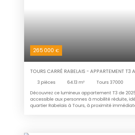
265 000
€
TOURS CARRÉ RABELAIS - APPARTEMENT T3 
TERRASSE, GARAGE VÉLO ET PARKING PMR S
3
pièces
64.13
m²
Tours 37000
Découvrez ce lumineux appartement T3 de 2025
accessible aux personnes à mobilité réduite, id
quartier Rabelais à Tours, à proximité immédiat
commodités. Appartement T3 PMR de 2025 avec 
garage à vélos et parking PMR sécurisé privatif
entrée, une pièce à vivre parquetée très lumine
cuisine ouverte aménagée et équipée à l’amér