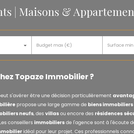
nts | Maisons & Appartemen
Budget max (€)
Surface min
chez Topaze Immobilier ?
eut s'avérer être une décision particulièrement
avanta
ilière
propose une large gamme de
biens immobiliers
iliers neufs
, des
villas
ou encore des
résidences
séc
Les conseillers
immobiliers
de l'agence sont à l'écoute d
mmobilier
idéal pour leur projet
. Ces professionnels conn