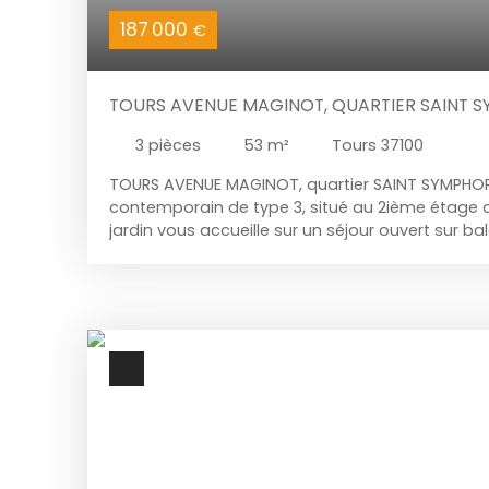
187 000
€
TOURS AVENUE MAGINOT, QUARTIER SAINT S
CONTEMPORAIN AVEC BALCON, 2IÈME ÉTAG
3
pièces
53
m²
Tours 37100
CÔTÉ JARDIN.PARKING SÉCURISÉ.
TOURS AVENUE MAGINOT, quartier SAINT SYMPHOR
contemporain de type 3, situé au 2ième étage
jardin vous accueille sur un séjour ouvert sur ba
aménagée ouverte, deux chambres, salle d'eau
sécurisé. Résidence contemporaine. Commerces
à pied.