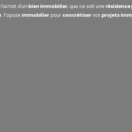
 l'achat d'un
bien immobilier
, que ce soit une
résidence 
e
.
Topaze
Immobilier
pour
concrétiser
vos
projets imm