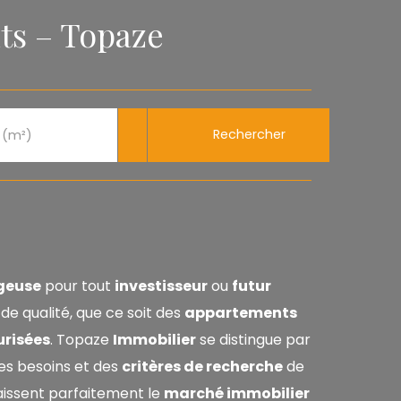
ts – Topaze
Rechercher
 (m²)
geuse
pour tout
investisseur
ou
futur
de qualité, que ce soit des
appartements
urisées
. Topaze
Immobilier
se distingue par
es besoins et des
critères de recherche
de
aissent parfaitement le
marché immobilier