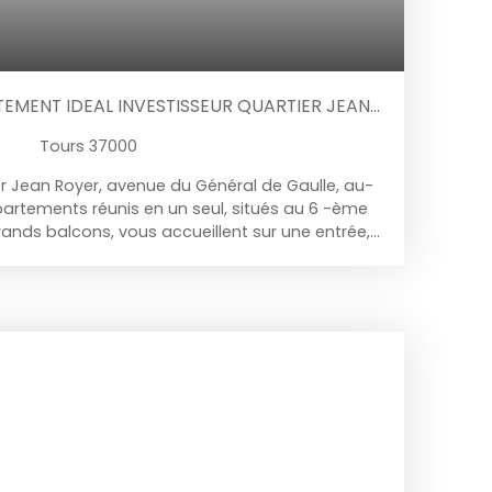
MENT IDEAL INVESTISSEUR QUARTIER JEAN
Tours 37000
er Jean Royer, avenue du Général de Gaulle, au-
partements réunis en un seul, situés au 6 -ème
ands balcons, vous accueillent sur une entrée,
é bien exposé ouvert sur balcon, deux cuisines
 cinq chambres, deux salles de bain, deux WC
ces de parking en sous-sol sécurisé.
sseur. Charges collectives eau froide + eau
0 euros / mois) Topaze Immobilier, spécialiste
es quartiers Rabelais, Prébendes, Strasbourg,
int-Éloi, Bretonneau et Botanique.