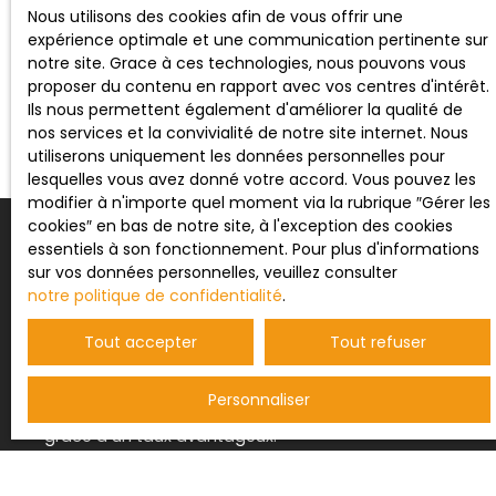
Nous utilisons des cookies afin de vous offrir une
expérience optimale et une communication pertinente sur
notre site. Grace à ces technologies, nous pouvons vous
proposer du contenu en rapport avec vos centres d'intérêt.
Ils nous permettent également d'améliorer la qualité de
nos services et la convivialité de notre site internet. Nous
utiliserons uniquement les données personnelles pour
lesquelles vous avez donné votre accord. Vous pouvez les
modifier à n'importe quel moment via la rubrique ″Gérer les
cookies″ en bas de notre site, à l'exception des cookies
essentiels à son fonctionnement. Pour plus d'informations
sur vos données personnelles, veuillez consulter
notre politique de confidentialité
.
Maîtriser votre budget et optimiser vos
Tout accepter
Tout refuser
mensualités
Le financement est la pierre angulaire de tout
projet immobilier. Bien négocié, il vous permet :
Personnaliser
De réduire le coût total de votre emprunt
grâce à un taux avantageux.
D’optimiser vos mensualités
pour maintenir un
équilibre financier.