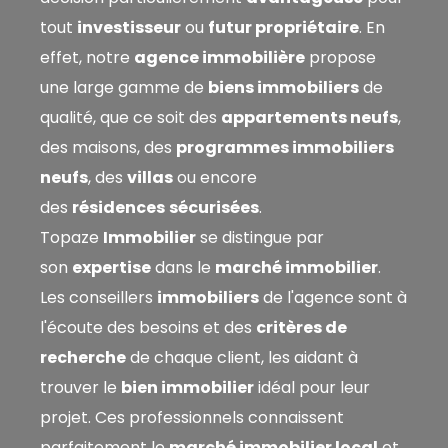
tout
investisseur
ou
futur propriétaire
. En
Rechercher
effet, notre
agence immobilière
propose
une large gamme de
biens immobiliers
de
qualité, que ce soit des
appartements neufs
,
des maisons, des
programmes immobiliers
neufs
, des
villas
ou encore
des
résidences
sécurisées
.
Topaze
Immobilier
se distingue par
son
expertise
dans le
marché immobilier
.
Les conseillers
immobiliers
de l'agence sont à
l'écoute des besoins et des
critères de
recherche
de chaque client, les aidant à
trouver le
bien immobilier
idéal pour leur
projet
. Ces professionnels connaissent
parfaitement le
marché immobilier local
et