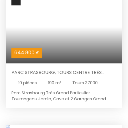
de 20 ans des quartiers Rabelais, Prébendes,
Strasbourg, Giraudeau, Febvotte, Saint-Éloi,
Bretonneau et Botanique.
644 800
€
PARC STRASBOURG, TOURS CENTRE TRÈS
GRAND PARTICULIER TOURANGEAU
10
pièces
190
m²
Tours 37000
Parc Strasbourg Très Grand Particulier
Tourangeau Jardin, Cave et 2 Garages Grand
Particulier Tourangeau lumineux situé à Tours
avec vue imprenable sur le parc de Strasbourg.
Proche de toutes commodités commerces,
écoles et transports. Le rez-de-chaussée