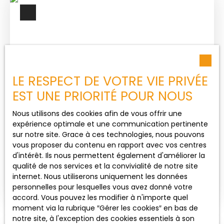
comprend un grand salon séjour spacieux
parqueté lumineux traversant, une cuisine
entièrement équipée et aménagée, une salle
d'eau et WC. Au premier étage 4 grandes
chambres parquetées, une salle de bain privative,
une buanderie et WC. Au deuxième étage 4
grandes chambres parquetées, 2 salles d'eau, une
buanderie et WC. Possibilité d'aménager les
LE RESPECT DE VOTRE VIE PRIVÉE
combles. Accès direct sur jardin privatif avec
EST UNE PRIORITÉ POUR NOUS
accès indépendant au calme sans vis à vis, 2
369 000
€
grands garages et une grande cave. Système de
Nous utilisons des cookies afin de vous offrir une
Chauffage au gaz et Cheminées fonctionnelles.
expérience optimale et une communication pertinente
Topaze Immobilier, depuis plus de 20 ans, est
sur notre site. Grace à ces technologies, nous pouvons
PLACE DE STRASBOURG, MAISON BELLE PIÈCE À
spécialiste des quartiers RABELAIS, PREBENDES,
vous proposer du contenu en rapport avec vos centres
STRASBOURG, GIRAUDEAU, FEBVOTTE, SAINT ELOI,
VIVRE, 3 CHAMBRES. JARDIN. GARAGE EN
d'intérêt. Ils nous permettent également d'améliorer la
5
pièces
82
m²
Tours 37000
BRETONNEAU, BOTANIQUE. Les informations sur les
LOCATION
qualité de nos services et la convivialité de notre site
risques auquel ce bien est exposé sont
Place de Strasbourg dans une petite rue au
internet. Nous utiliserons uniquement les données
disponibles sur le site Géorisques www.
calme, Maison fonctionnelle et lumineuse refaite à
personnelles pour lesquelles vous avez donné votre
georisques. gouv. fr
neuf comprenant une belle pièce à vivre
accord. Vous pouvez les modifier à n'importe quel
traversante avec cuisine aménagée et équipée,
moment via la rubrique ″Gérer les cookies″ en bas de
un dégagement, wc séparé. A l'étage un palier, 3
notre site, à l'exception des cookies essentiels à son