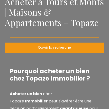
Acheter à Tours et Monts
| Maisons &
Appartements – Topaze
Ouvrir la recherche
Type de bien
Maison
Pourquoi acheter un bien
Localisation
chez Topaze Immobilier ?
Tours (37000)
Budget max (€)
Acheter un bien
chez
Topaze
Immobilier
peut s'avérer être une
Surface min (m²)
décision particulièrement
avantageuse
pour