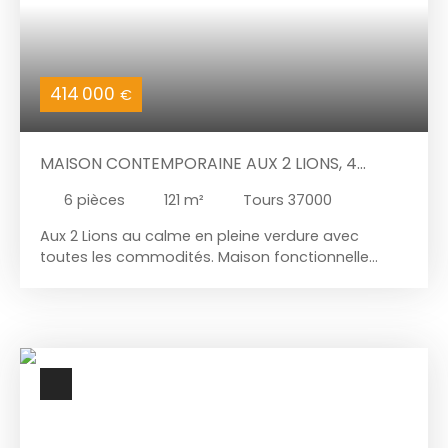
GIRAUDEAU, FEBVOTTE, SAINT ELOI, BRETONNEAU,
BOTANIQUE. Les informations sur les risques
auxquels ce bien est exposé sont disponibles sur
le site Géorisques: www. georisques. gouv. fr
414 000
€
MAISON CONTEMPORAINE AUX 2 LIONS, 4
CHAMBRES, 2 SDB, GARAGE. JARDIN
6
pièces
121
m²
Tours 37000
Aux 2 Lions au calme en pleine verdure avec
toutes les commodités. Maison fonctionnelle
avec accès indépendant et Garage, agréable
jardin. Elle comprend au rez de chaussée une
pièce à vivre de 41m² traversante Est-Ouest avec
cuisine aménagée et équipée et jardin de niveau.
Au 1er un dégagement avec placard, 2 grandes
chambres avec placards, salle d'eau, wc séparé.
Au 2ème un dégagement, 2 grandes chambres
avec placards, salle de bains avec wc. Jardin
avec accès indépendant et Garage. 2 places de