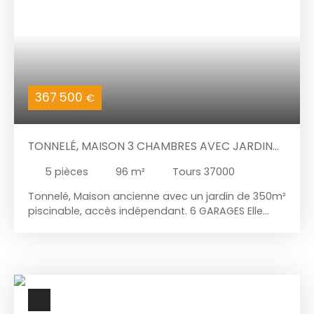
367 500
€
TONNELÉ, MAISON 3 CHAMBRES AVEC JARDIN
DE 300M² ENVIRON. ACCÈS INDÉPENDANT
5
pièces
96
m²
Tours 37000
VOITURES. 6 GARAGES
Tonnelé, Maison ancienne avec un jardin de 350m²
piscinable, accès indépendant. 6 GARAGES Elle
comprend au rez de chaussée une entrée, une
pièce à vivre de 50m² avec cuisine aménagée, wc.
A l'étage un palier, 3 chambres, salle de bains.
Sous-sol complet. 6 GARAGES. Topaze Immobilier,
spécialiste depuis plus de 20 ans des quartiers
Rabelais, Prébendes, Strasbourg, Giraudeau,