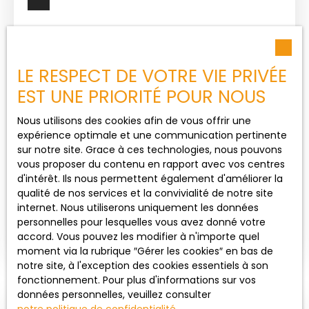
avec terrasse, une cuisine ouverte aménagée et
équipée à l’américaine, un dégagement, deux
belles chambres parquetées, une salle d’eau avec
douche à l’italienne et des WC indépendants.
LE RESPECT DE VOTRE VIE PRIVÉE
Topaze Immobilier, spécialiste depuis plus de 20
ans des quartiers Rabelais, Prébendes, Strasbourg,
EST UNE PRIORITÉ POUR NOUS
Giraudeau, Febvotte, Saint-Éloi, Bretonneau et
Botanique.
Nous utilisons des cookies afin de vous offrir une
208 650
€
expérience optimale et une communication pertinente
sur notre site. Grace à ces technologies, nous pouvons
vous proposer du contenu en rapport avec vos centres
QUARTIER STRASBOURG – TYPE 3 AU CALME
d'intérêt. Ils nous permettent également d'améliorer la
AVEC BEAU JARDIN, CAVE ET BUREAU,
qualité de nos services et la convivialité de notre site
3
pièces
46.74
m²
Tours 37000
POSSIBILITÉ D’ACTIVITÉ LIBÉRALE. ACCÈS
internet. Nous utiliserons uniquement les données
INDÉPENDANT. PETITE COPROPRIÉTÉ AVEC
Quartier Strasbourg, au calme, dans une petite
personnelles pour lesquelles vous avez donné votre
SYNDIC BÉNÉVOLE.
copropriété avec syndic bénévole. Type 3 de
accord. Vous pouvez les modifier à n'importe quel
46,70 m² en bon état, au rez-de-chaussée. Belle
moment via la rubrique ″Gérer les cookies″ en bas de
pièce à vivre donnant sur un joli jardin, une cuisine,
notre site, à l'exception des cookies essentiels à son
deux chambres, salle d’eau avec WC. Grande
fonctionnement. Pour plus d'informations sur vos
cave de 10 m². Possibilité d’une activité libérale
données personnelles, veuillez consulter
avec accès indépendant, un bureau dans le jardin