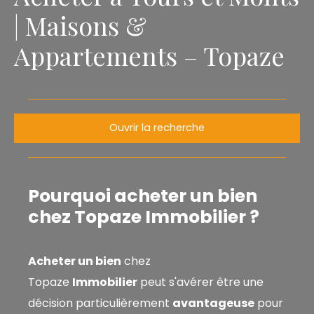
| Maisons &
Appartements – Topaze
Ouvrir la recherche
Type de bien
Maison
Pourquoi acheter un bien
Localisation
chez Topaze Immobilier ?
Budget max (€)
Acheter un bien
chez
Topaze
Immobilier
peut s'avérer être une
Surface min (m²)
décision particulièrement
avantageuse
pour