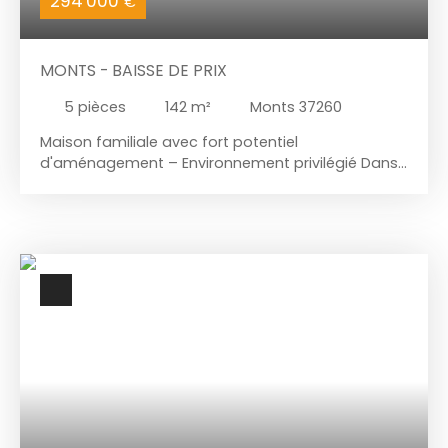
294 000
€
MONTS - BAISSE DE PRIX
5
pièces
142
m²
Monts 37260
Maison familiale avec fort potentiel
d'aménagement – Environnement privilégié Dans
un environnement recherché, au calme et sans
vis-à-vis, découvrez cette maison d'environ 142
m² habitables, offrant de beaux volumes et un
réel potentiel d'évolution. Édifiée sur une superbe
parcelle de 2 500 m², entièrement close et
arborée, cette propriété séduira les acquéreurs en
quête d'espace, de tranquillité et de possibilités
d'aménagement. Le terrain permet notamment
d'envisager différents projets d'évolution, sous
réserve des autorisations d'urbanisme en vigueur.
La maison se compose de : Une pièce de vie avec
séjour et cuisine, offrant de nombreuses
possibilités de réagencement. 4 chambres. Une