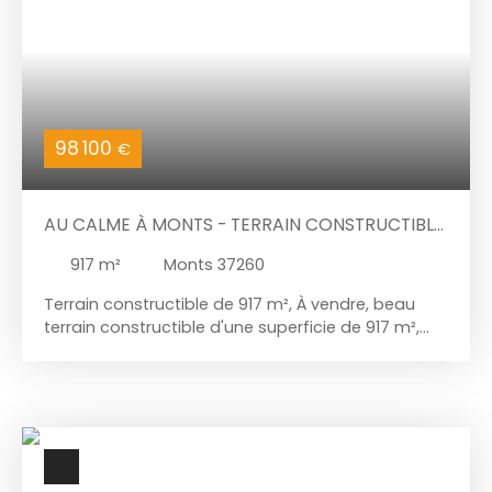
eau froide + eau chaude + chauffage (650 euros
/ mois) Topaze Immobilier, spécialiste depuis plus
de 20 ans des quartiers Rabelais, Prébendes,
Strasbourg, Giraudeau, Febvotte, Saint-Éloi,
Bretonneau et Botanique.
98 100
€
AU CALME À MONTS - TERRAIN CONSTRUCTIBLE
917M²
917
m²
Monts 37260
Terrain constructible de 917 m², À vendre, beau
terrain constructible d'une superficie de 917 m²,
idéal pour réaliser votre projet de construction. Le
terrain est desservi par un chemin d'accès privatif
d'environ 30 mètres. Il est non viabilisé, laissant la
possibilité de réaliser les raccordements selon vos
besoins. Les atouts : Terrain constructible de 917
m²Libre de tout constructeurEnvironnement
agréableAccès privatif d'environ 30 mRéseaux à