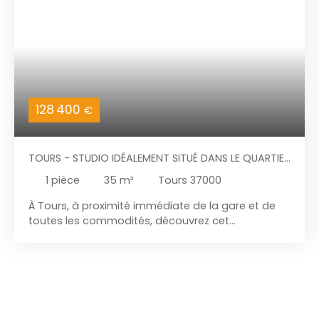
128 400
€
TOURS - STUDIO IDÉALEMENT SITUÉ DANS LE QUARTIER
DE LA GARE
1
pièce
35
m²
Tours 37000
À Tours, à proximité immédiate de la gare et de
toutes les commodités, découvrez cet
appartement situé dans une petite copropriété
avec syndic bénévole. Niché au 1er étage sur 2, il
se compose d’un beau séjour lumineux avec
parquet et belle hauteur sous plafond, d’une
cuisine ouverte, aménagée et équipée, ainsi que
d’une salle de bains avec WC. Chauffage