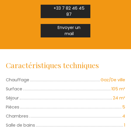
+33 7 82 46 45
87
Envoyer un
mail
Caractéristiques techniques
Chauffage
Gaz/De ville
Surface
105
m²
Séjour
24
m²
Pièces
5
Chambres
4
Salle de bains
1