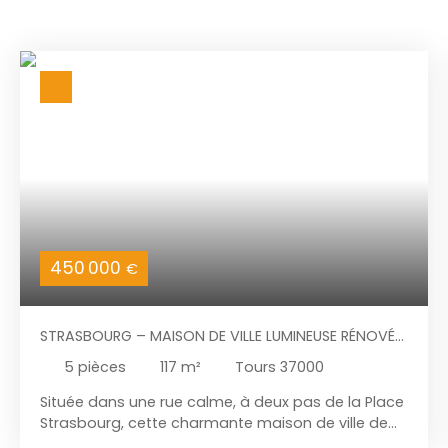
450 000
€
STRASBOURG – MAISON DE VILLE LUMINEUSE RÉNOVÉE
117 M², CHEMINÉE, TERRASSE, 3 CHAMBRES + SOUS-SOL
5
pièces
117
m²
Tours 37000
CARRELÉ
Située dans une rue calme, à deux pas de la Place
Strasbourg, cette charmante maison de ville de
117 m² est en parfait état et a été récemment