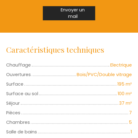
Envoyer un
mail
Caractéristiques techniques
Chauffage
Electrique
Ouvertures
Bois/PVC/Double vitrage
Surface
195
m²
Surface au sol
100
m²
Séjour
37
m²
Pièces
7
Chambres
5
Salle de bains
1