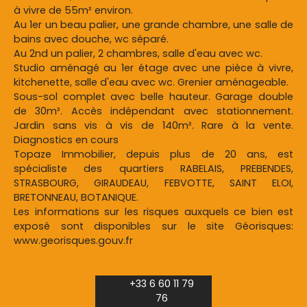
à vivre de 55m² environ.
Au 1er un beau palier, une grande chambre, une salle de
bains avec douche, wc séparé.
Au 2nd un palier, 2 chambres, salle d'eau avec wc.
Studio aménagé au 1er étage avec une pièce à vivre,
kitchenette, salle d'eau avec wc. Grenier aménageable.
Sous-sol complet avec belle hauteur. Garage double
de 30m². Accès indépendant avec stationnement.
Jardin sans vis à vis de 140m². Rare à la vente.
Diagnostics en cours
Topaze Immobilier, depuis plus de 20 ans, est
spécialiste des quartiers RABELAIS, PREBENDES,
STRASBOURG, GIRAUDEAU, FEBVOTTE, SAINT ELOI,
BRETONNEAU, BOTANIQUE.
Les informations sur les risques auxquels ce bien est
exposé sont disponibles sur le site Géorisques:
www.georisques.gouv.fr
+33 6 60 11 79
76