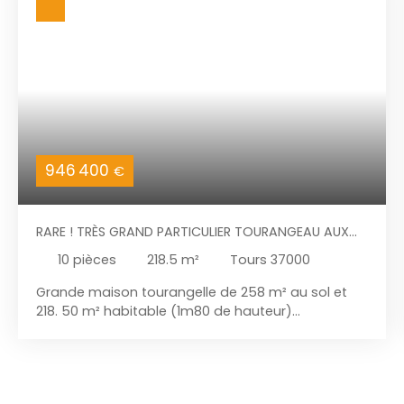
946 400
€
RARE ! TRÈS GRAND PARTICULIER TOURANGEAU AUX
PRÉBENDES - DOUBLE GARAGE, SOUS-SOL ET JARDIN
10
pièces
218.5
m²
Tours 37000
SUD EXCEPTIONNEL
Grande maison tourangelle de 258 m² au sol et
218. 50 m² habitable (1m80 de hauteur)
idéalement située dans le très recherché quartier
des Prébendes. Proche de toutes les commodités
essentielles, cette demeure offre un cadre de vie
exceptionnel avec son grand jardin de 195 m². Une